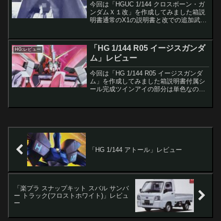
今回は「HGUC 1/144 クロスボーン・ガ
ンダムＸ１改」を作成してみました箱説
明書通常のX1の説明書と改での追加武装
の説明書がつきます付属シール完成ツイ
ンアイは白一色なので自力で塗るか、シ
ールに頼ることになります私は塗りまし
「HG 1/144 R05 イージスガンダ
HG:レビュー
た（若干失敗...
ム」レビュー
今回は「HG 1/144 R05 イージスガンダ
ム」を作成してみました箱説明書付属シ
ール完成ツインアイの部分は単色なので
自分で塗るか、シールで再現となります
関節などの色合いがメタルチックになっ
てました次に各武装を装着してポージン
グ付属品60...
「HG 1/144 アトール」レビュー
「楽プラ スナップキット スバル サンバ
ー トラック(フロストホワイト)」レビュ
ー