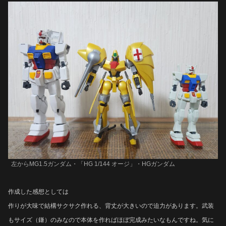
左からMG1.5ガンダム・
「HG 1/144 オージ」
・HGガンダム
作成した感想としては
作りが大味で結構サクサク作れる、背丈が大きいので迫力があります。武装
もサイズ（鎌）のみなので本体を作ればほぼ完成みたいなもんですね。気に