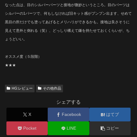
なった点は、目のシルバーパーツと接地が微妙というところ。目のパーツは
シルバーの1パーツで、何もしなければ旧キット感がプンプン出ます、せめて
黒目の所だけでも塗ってあげるとメリハリができるかも。接地は良さそうに
見えて意外と倒れる（笑）、どっしり構えて鎌を持たせておくくらいが、ち
ょうどいい。
オススメ度（５段階）
★★★
HG:レビュー
その他作品
シェアする
X
Facebook
はてブ
Pocket
LINE
コピー