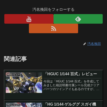
汚名挽回をフォローする
汚名挽回
関連記事
「HGUC 1/144 百式」レビュー
HG:レビュー
今回は「HGUC 1/144 百式」を作成して
みました箱説明書付属シール完成クリア
パーツのツインアイもあるのですが、何
かイマイチだったので私は黒で染めまし
た次に各武装を装着してポージング付属
品ビームライフルクレイバズーカバック
「HG 1/144 ゲルググ スガイ機
パックに引っか...
HG:レビュー