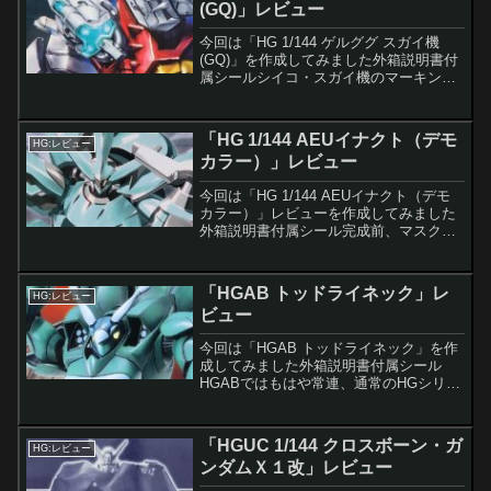
(GQ)」レビュー
今回は「HG 1/144 ゲルググ スガイ機
(GQ)」を作成してみました外箱説明書付
属シールシイコ・スガイ機のマーキング
シールが付いてます完成今回は無塗装で
仕上げています、メインカメラの部分は
クリアではないパーツ付属品とギミック
「HG 1/144 AEUイナクト（デモ
HG:レビュー
の確認付属品...
カラー）」レビュー
今回は「HG 1/144 AEUイナクト（デモ
カラー）」レビューを作成してみました
外箱説明書付属シール完成前、マスク
（？）の中身だけシルバーで塗装してま
す、量産機ヘッドと指揮官機ヘッド差し
替えで再現できます、今回は指揮官機で
「HGAB トッドライネック」レ
HG:レビュー
作成後付属品とギ...
ビュー
今回は「HGAB トッドライネック」を作
成してみました外箱説明書付属シール
HGABではもはや常連、通常のHGシリー
ズでは珍しいパイロットが付属造形はお
察しレベルです、こういうのは雰囲気で
いいんだよコクピット付近の機械類はち
「HGUC 1/144 クロスボーン・ガ
HG:レビュー
ゃんと造形されてい...
ンダムＸ１改」レビュー