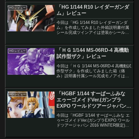
してポージング付属品ビームサーベル・
「HG 1/144 R10 レイダーガンダ
HG:レビュー
ラジエー...
ム」レビュー
今回は「HG 1/144 R10 レイダーガンダ
ム」を作成してみました外箱説明書付属
シール完成ツインアイは塗装かシールで
の対応となります、連合系はツインアイ
のフチが赤いので塗り分けがメンドイ付
属品とギミックの確認付属品2連装52mm
「ＨＧ 1/144 MS-06RD-4 高機動
HG:レビュー
超高初速...
試作型ザク」レビュー
今回は「ＨＧ 1/144 MS-06RD-4 高機動試
作型ザク」を作成してみました箱（痛
み）説明書付属シール完成モノアイはい
つもの「ハイキュー 円形メタリックパー
ツ ピンク」を使用次に各武装を装着して
ポージング付属品ザクマシンガンの違い
「HGBF 1/144 すーぱーふみな
HG:レビュー
（上...
エゥーゴメイドVer.(ガンプラ
EXPO ワールドツアージャパン
2016 WINTER限定)」レビュー
今回は「HGBF 1/144 すーぱーふみな エ
ゥーゴメイドVer.(ガンプラEXPO ワール
ドツアージャパン 2016 WINTER限定)」
を作成してみました箱説明書付属シール
この商品には水転写デカールはありませ