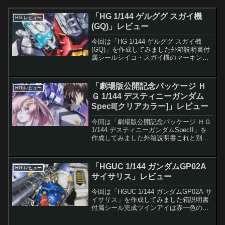
「HG 1/144 ゲルググ スガイ機
HG:レビュー
(GQ)」レビュー
今回は「HG 1/144 ゲルググ スガイ機
(GQ)」を作成してみました外箱説明書付
属シールシイコ・スガイ機のマーキング
シールが付いてます完成今回は無塗装で
仕上げています、メインカメラの部分は
クリアではないパーツ付属品とギミック
「劇場版公開記念パッケージ Ｈ
HG:レビュー
の確認付属品...
Ｇ 1/144 デスティニーガンダム
SpecII[クリアカラー]」レビュー
今回は「劇場版公開記念パッケージ ＨＧ
1/144 デスティニーガンダムSpecII」を
作成してみました外箱説明書これと別に
説明書が1枚入ってます付属シール完成
前、ツインアイだけ塗装しました。後付
属品やギミックの確認高エネルギービー
「HGUC 1/144 ガンダムGP02A
HG:レビュー
ムライフ...
サイサリス」レビュー
今回は「HGUC 1/144 ガンダムGP02A サ
イサリス」を作成してみました箱説明書
付属シール完成ツインアイは赤一色のパ
ーツなので周りの黒と目の色を蛍光グリ
ーンでを塗っています次に各武装を装着